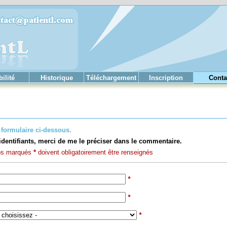
ilité
Historique
Téléchargement
Inscription
Conta
formulaire ci-dessous.
identifiants, merci de me le préciser dans le commentaire.
ps marqués
*
doivent obligatoirement être renseignés
*
*
*